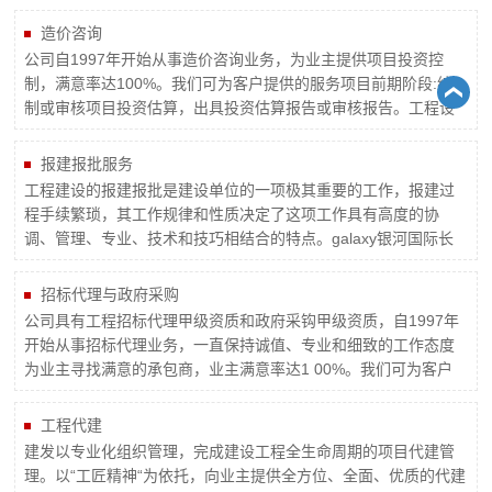
和项目运营阶段的全过程和阶段性的工程咨询，具备开展专项咨
询、综合咨询和评估能力。接受政府部门、企业和事业单位、国
造价咨询
内外投资者等各类客户的委托，承担以房屋建筑、市政工程等为
公司自1997年开始从事造价咨询业务，为业主提供项目投资控
主的新建、扩建和改建项目...
制，满意率达100%。我们可为客户提供的服务项目前期阶段:编
制或审核项目投资估算，出具投资估算报告或审核报告。工程设
计阶段:编制成审核设计概算，出具工程概算书或审核报告。工程
施工招标阶段:编制或审核招标工程量清单和招标预算，出具招标
报建报批服务
工程量清单和招标预算或审核报告。工程施工准备阶段:审核施工
工程建设的报建报批是建设单位的一项极其重要的工作，报建过
承包合同条款...
程手续繁琐，其工作规律和性质决定了这项工作具有高度的协
调、管理、专业、技术和技巧相结合的特点。galaxy银河国际长
期以来为建设单位提供公建工程或商业工程的报建报批服务，在
长期的报建报批实践工作中，掌握了报建报批工作的流程和技
招标代理与政府采购
巧，培养了一批相关专业的报建报批人才，积累了广泛的人脉，
公司具有工程招标代理甲级资质和政府采钩甲级资质，自1997年
有充分的信心和能力...
开始从事招标代理业务，一直保持诚值、专业和细致的工作态度
为业主寻找满意的承包商，业主满意率达1 00%。我们可为客户
提供的服务接受业主的招标咨询；根据国家招标投标法律法规及
招标管理部门有关招标管理规定，并结合业主的需求，提出合理
工程代建
化建议并制定招标方案；收集整理业主提供的招标所需的批文和
建发以专业化组织管理，完成建设工程全生命周期的项目代建管
有关经济技术资料...
理。以“工匠精神“为依托，向业主提供全方位、全面、优质的代建