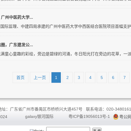
广州中医药大学...
y银河国际监理、中建四局承建的广州中医药大学中西医结合医院项目首幅支护桩
圈，广东建发公...
满童心童趣的彩绘，旁边是碧绿的河涌，冬日阳光打在旁边的花草，一派欣
首页
上一页
1
2
3
4
5
6
7
地址：广东省广州市番禺区市桥桥兴大道457号 联系电话：020-3480161
galaxy银河国际
粤ICP备19056013号-1
2024
粤公网安